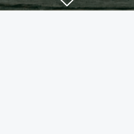
vj-b2-de
496
Downloads
Download Now!