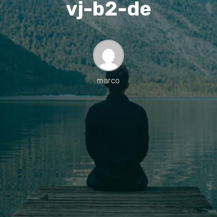
vj-b2-de
marco